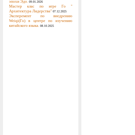
эпохи Эдо.
09.01.2026
Мастер клас по игре Го "
Архитектура Лидерства"
07.12.2025
Эксперемент по внедрению
Weiqi(Го) в центре по изучению
китайского языка.
08.10.2025