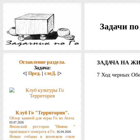
Задачи по
Оглавление раздела.
ЗАДАЧА НА ЖИ
Задача:
<|
Пред.
|
слеД.
|>
7 Ход черных Об
Клуб Го "Территория".
Обзор камней для игры Го из Агата.
03.07.2026
Японский ресторан "Нияма "
приглашает поиграть в Го.
16.04.2026
Новые гобаны в японском стиле