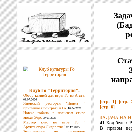
Зада
(Бад
р
Ста
напр
Клуб Го "Территория".
Обзор камней для игры Го из Агата.
03.07.2026
[стр. 1]
[стр. 
Японский ресторан "Нияма "
[стр. 6]
приглашает поиграть в Го.
16.04.2026
Новые гобаны в японском стиле
ЗАДАЧА НА Н
эпохи Эдо.
09.01.2026
Мастер клас по игре Го "
41 Ход белых В
Архитектура Лидерства"
07.12.2025
В правом ве
Эксперемент по внедрению