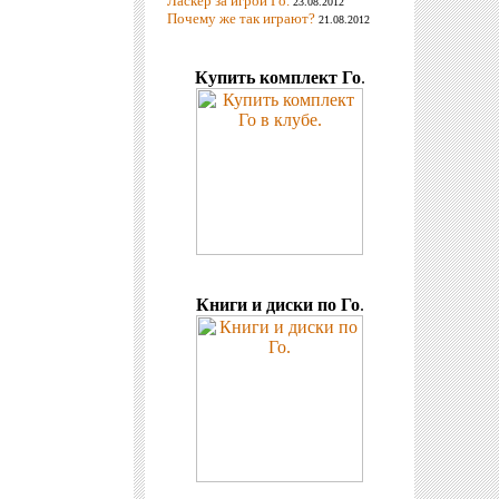
Ласкер за игрой Го.
23.08.2012
Почему же так играют?
21.08.2012
Купить комплект Го
.
Книги и диски по Го
.