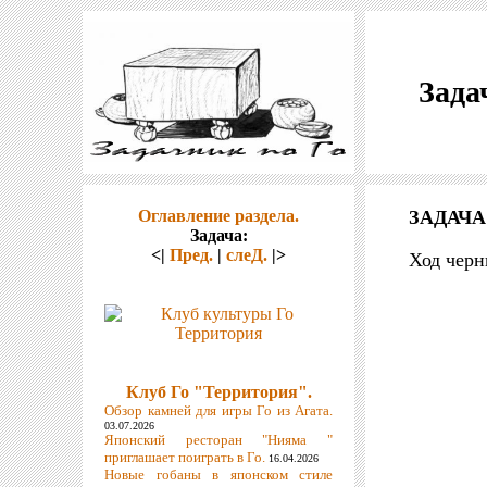
Зада
Оглавление раздела.
ЗАДАЧА
Задача:
<|
Пред.
|
слеД.
|>
Ход черн
Клуб Го "Территория".
Обзор камней для игры Го из Агата.
03.07.2026
Японский ресторан "Нияма "
приглашает поиграть в Го.
16.04.2026
Новые гобаны в японском стиле