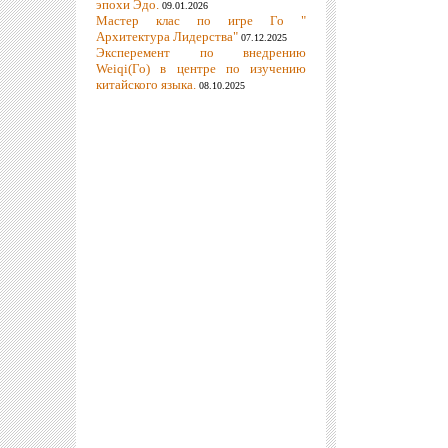
эпохи Эдо.
09.01.2026
Мастер клас по игре Го "
Архитектура Лидерства"
07.12.2025
Эксперемент по внедрению
Weiqi(Го) в центре по изучению
китайского языка.
08.10.2025