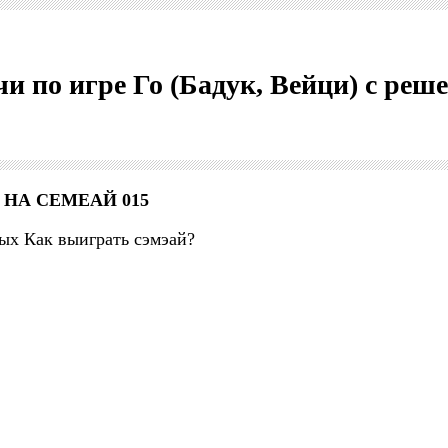
чи по игре Го (Бадук, Вейци) с ре
 НА СЕМЕАЙ 015
ых Как выиграть сэмэай?