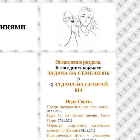
шениями
Оглавление раздела.
К соседним задачам:
ЗАДАЧА НА СЕМЕАЙ 016
|>
<|
ЗАДАЧА НА СЕМЕАЙ
014
Игра Гоути.
Среди прекрасных игр есть одна...
08.11.2012
Игра Го на Пятой авеню, Нью-
Йорк.
07.11.2012
Образцы старинных китайских
камней Го (Вейцы)
06.11.2012
Историческое фото - Эммануил