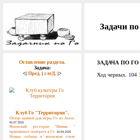
Задачи по
Оглавление раздела.
ЗАДАЧА ПО ГО 
Задача:
<|
Пред.
|
слеД.
|>
Ход черных. 104
Клуб Го "Территория".
Обзор камней для игры Го из Агата.
03.07.2026
Японский ресторан "Нияма "
приглашает поиграть в Го.
16.04.2026
Новые гобаны в японском стиле