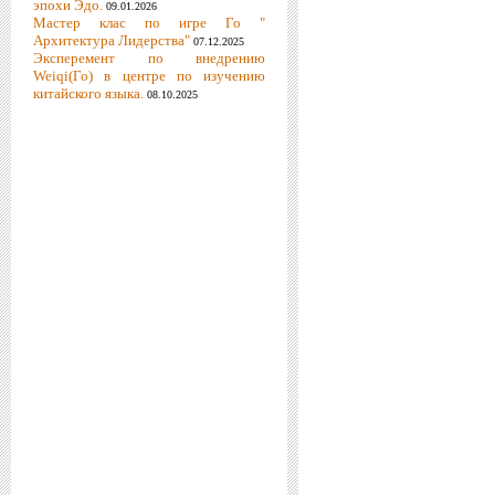
эпохи Эдо.
09.01.2026
Мастер клас по игре Го "
Архитектура Лидерства"
07.12.2025
Эксперемент по внедрению
Weiqi(Го) в центре по изучению
китайского языка.
08.10.2025