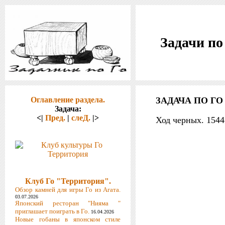
Задачи по
Оглавление раздела.
ЗАДАЧА ПО ГО 
Задача:
<|
Пред.
|
слеД.
|>
Ход черных. 154
Клуб Го "Территория".
Обзор камней для игры Го из Агата.
03.07.2026
Японский ресторан "Нияма "
приглашает поиграть в Го.
16.04.2026
Новые гобаны в японском стиле