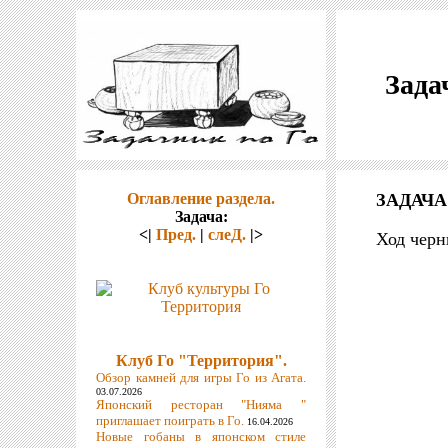
Зада
Оглавление раздела.
ЗАДАЧА
Задача:
<|
Пред.
|
слеД.
|>
Ход черн
Клуб Го "Территория".
Обзор камней для игры Го из Агата.
03.07.2026
Японский ресторан "Нияма "
приглашает поиграть в Го.
16.04.2026
Новые гобаны в японском стиле