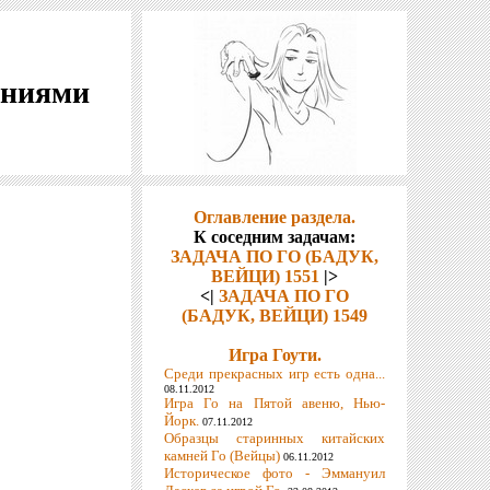
шениями
Оглавление раздела.
К соседним задачам:
ЗАДАЧА ПО ГО (БАДУК,
ВЕЙЦИ) 1551
|>
<|
ЗАДАЧА ПО ГО
(БАДУК, ВЕЙЦИ) 1549
Игра Гоути.
Среди прекрасных игр есть одна...
08.11.2012
Игра Го на Пятой авеню, Нью-
Йорк.
07.11.2012
Образцы старинных китайских
камней Го (Вейцы)
06.11.2012
Историческое фото - Эммануил