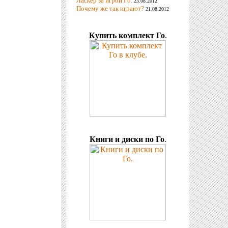
Ласкер за игрой Го.
23.08.2012
Почему же так играют?
21.08.2012
Купить комплект Го
.
Книги и диски по Го
.