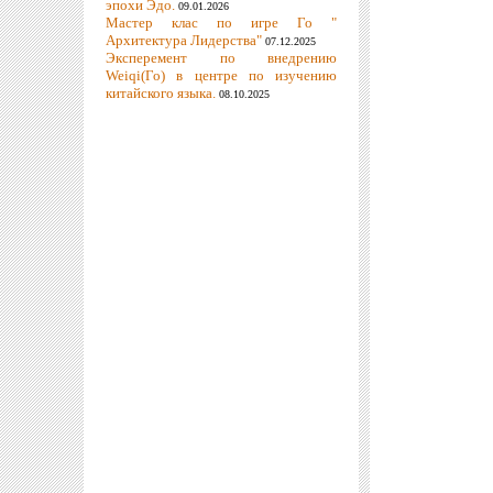
эпохи Эдо.
09.01.2026
Мастер клас по игре Го "
Архитектура Лидерства"
07.12.2025
Эксперемент по внедрению
Weiqi(Го) в центре по изучению
китайского языка.
08.10.2025