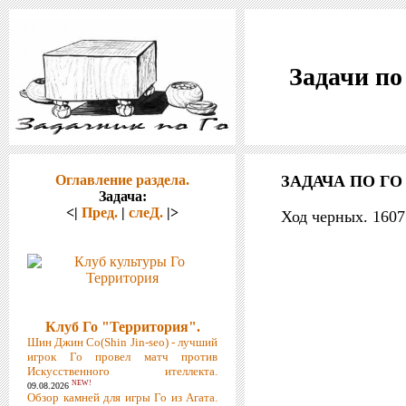
Задачи по
Оглавление раздела.
ЗАДАЧА ПО ГО 
Задача:
<|
Пред.
|
слеД.
|>
Ход черных. 160
Клуб Го "Территория".
Шин Джин Со(Shin Jin-seo) - лучший
игрок Го провел матч против
Искусственного ителлекта.
NEW!
09.08.2026
Обзор камней для игры Го из Агата.