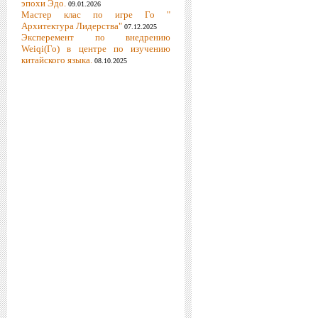
эпохи Эдо.
09.01.2026
Мастер клас по игре Го "
Архитектура Лидерства"
07.12.2025
Эксперемент по внедрению
Weiqi(Го) в центре по изучению
китайского языка.
08.10.2025