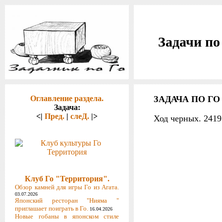
Задачи по
Оглавление раздела.
ЗАДАЧА ПО ГО 
Задача:
<|
Пред.
|
слеД.
|>
Ход черных. 241
Клуб Го "Территория".
Обзор камней для игры Го из Агата.
03.07.2026
Японский ресторан "Нияма "
приглашает поиграть в Го.
16.04.2026
Новые гобаны в японском стиле