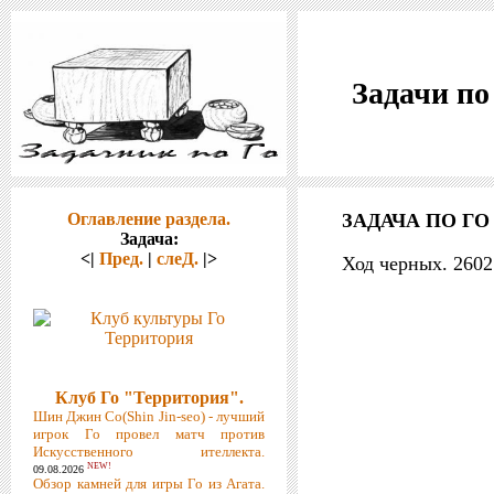
Задачи по
Оглавление раздела.
ЗАДАЧА ПО ГО 
Задача:
<|
Пред.
|
слеД.
|>
Ход черных. 260
Клуб Го "Территория".
Шин Джин Со(Shin Jin-seo) - лучший
игрок Го провел матч против
Искусственного ителлекта.
NEW!
09.08.2026
Обзор камней для игры Го из Агата.