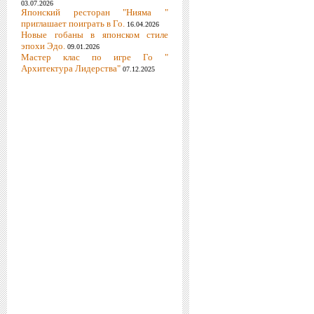
03.07.2026
Японский ресторан "Нияма "
приглашает поиграть в Го.
16.04.2026
Новые гобаны в японском стиле
эпохи Эдо.
09.01.2026
Мастер клас по игре Го "
Архитектура Лидерства"
07.12.2025