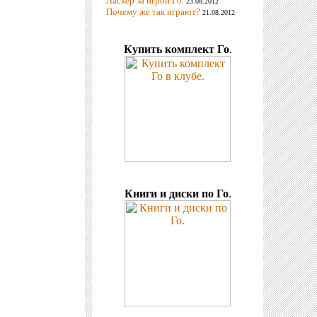
Ласкер за игрой Го.
23.08.2012
Почему же так играют?
21.08.2012
Купить комплект Го
.
Книги и диски по Го
.