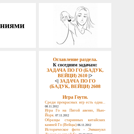
шениями
Оглавление раздела.
К соседним задачам:
ЗАДАЧА ПО ГО (БАДУК,
ВЕЙЦИ) 2610
|>
<|
ЗАДАЧА ПО ГО
(БАДУК, ВЕЙЦИ) 2608
Игра Гоути.
Среди прекрасных игр есть одна...
08.11.2012
Игра Го на Пятой авеню, Нью-
Йорк.
07.11.2012
Образцы старинных китайских
камней Го (Вейцы)
06.11.2012
Историческое фото - Эммануил