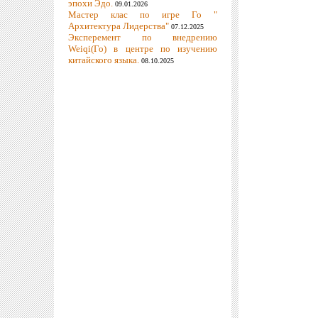
эпохи Эдо.
09.01.2026
Мастер клас по игре Го "
Архитектура Лидерства"
07.12.2025
Эксперемент по внедрению
Weiqi(Го) в центре по изучению
китайского языка.
08.10.2025