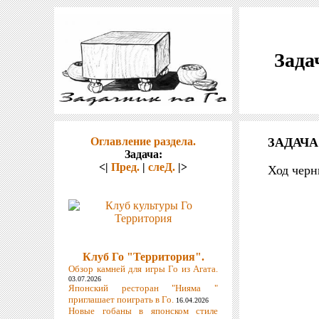
Зада
Оглавление раздела.
ЗАДАЧА
Задача:
<|
Пред.
|
слеД.
|>
Ход черн
Клуб Го "Территория".
Обзор камней для игры Го из Агата.
03.07.2026
Японский ресторан "Нияма "
приглашает поиграть в Го.
16.04.2026
Новые гобаны в японском стиле