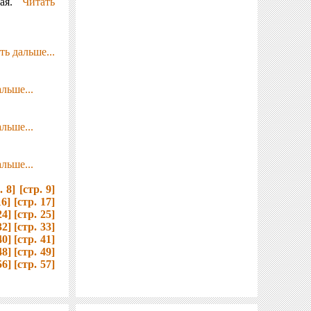
ная.
Читать
ть дальше...
льше...
льше...
льше...
. 8]
[стр. 9]
16]
[стр. 17]
24]
[стр. 25]
32]
[стр. 33]
40]
[стр. 41]
48]
[стр. 49]
56]
[стр. 57]