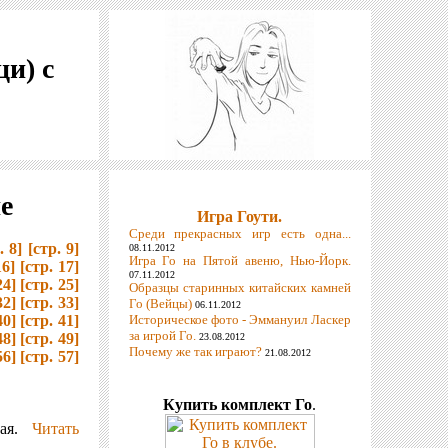
ци) с
е
Игра Гоути.
Среди прекрасных игр есть одна...
. 8]
[стр. 9]
08.11.2012
Игра Го на Пятой авеню, Нью-Йорк.
16]
[стр. 17]
07.11.2012
24]
[стр. 25]
Образцы старинных китайских камней
32]
[стр. 33]
Го (Вейцы)
06.11.2012
40]
[стр. 41]
Историческое фото - Эммануил Ласкер
за игрой Го.
48]
[стр. 49]
23.08.2012
Почему же так играют?
21.08.2012
56]
[стр. 57]
Купить комплект Го
.
ная.
Читать