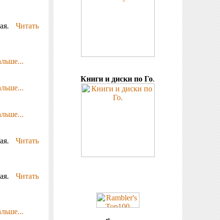
ная.
Читать
льше...
Книги и диски по Го
.
льше...
льше...
ная.
Читать
ная.
Читать
льше...