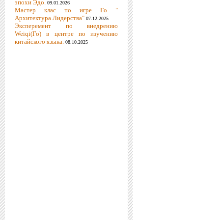
эпохи Эдо.
09.01.2026
Мастер клас по игре Го "
Архитектура Лидерства"
07.12.2025
Эксперемент по внедрению
Weiqi(Го) в центре по изучению
китайского языка.
08.10.2025