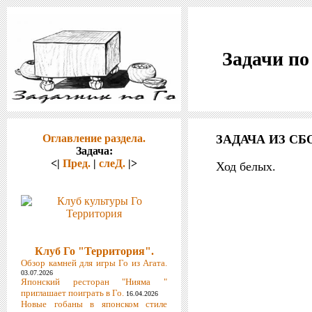
Задачи по
Оглавление раздела.
ЗАДАЧА ИЗ СБ
Задача:
<|
Пред.
|
слеД.
|>
Ход белых.
Клуб Го "Территория".
Обзор камней для игры Го из Агата.
03.07.2026
Японский ресторан "Нияма "
приглашает поиграть в Го.
16.04.2026
Новые гобаны в японском стиле