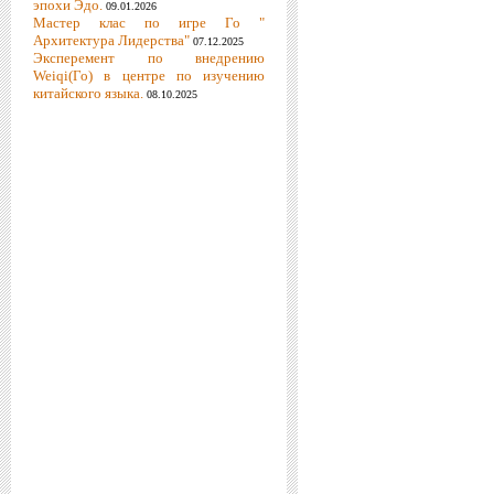
эпохи Эдо.
09.01.2026
Мастер клас по игре Го "
Архитектура Лидерства"
07.12.2025
Эксперемент по внедрению
Weiqi(Го) в центре по изучению
китайского языка.
08.10.2025