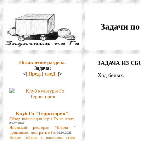
Задачи по
Оглавление раздела.
ЗАДАЧА ИЗ СБ
Задача:
<|
Пред.
|
слеД.
|>
Ход белых.
Клуб Го "Территория".
Обзор камней для игры Го из Агата.
03.07.2026
Японский ресторан "Нияма "
приглашает поиграть в Го.
16.04.2026
Новые гобаны в японском стиле