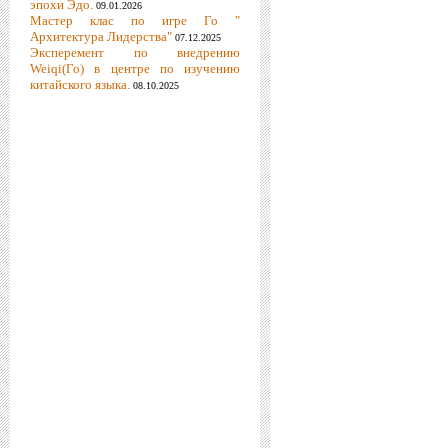
эпохи Эдо.
09.01.2026
Мастер клас по игре Го "
Архитектура Лидерства"
07.12.2025
Эксперемент по внедрению
Weiqi(Го) в центре по изучению
китайского языка.
08.10.2025