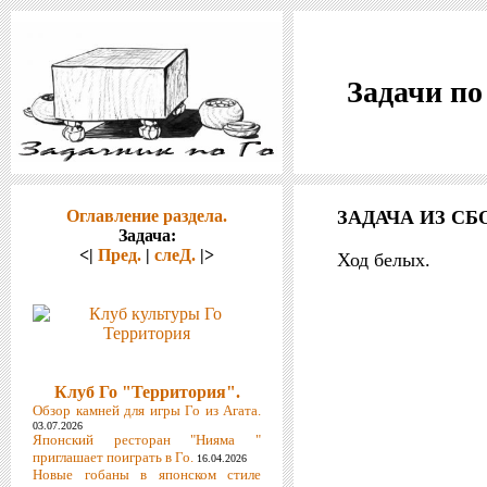
Задачи по
Оглавление раздела.
ЗАДАЧА ИЗ СБ
Задача:
<|
Пред.
|
слеД.
|>
Ход белых.
Клуб Го "Территория".
Обзор камней для игры Го из Агата.
03.07.2026
Японский ресторан "Нияма "
приглашает поиграть в Го.
16.04.2026
Новые гобаны в японском стиле