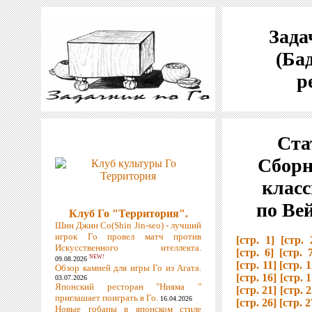
Зада
(Бад
р
Ста
Сборн
класс
по Вей
Клуб Го "Территория".
Шин Джин Со(Shin Jin-seo) - лучший
игрок Го провел матч против
[стр. 1]
[стр. 
Искусственного ителлекта.
[стр. 6]
[стр. 
NEW!
09.08.2026
[стр. 11]
[стр. 1
Обзор камней для игры Го из Агата.
[стр. 16]
[стр. 1
03.07.2026
Японский ресторан "Нияма "
[стр. 21]
[стр. 2
приглашает поиграть в Го.
16.04.2026
[стр. 26]
[стр. 2
Новые гобаны в японском стиле