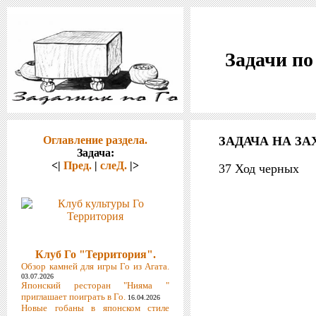
Задачи по
Оглавление раздела.
ЗАДАЧА НА ЗА
Задача:
<|
Пред.
|
слеД.
|>
37 Ход черных
Клуб Го "Территория".
Обзор камней для игры Го из Агата.
03.07.2026
Японский ресторан "Нияма "
приглашает поиграть в Го.
16.04.2026
Новые гобаны в японском стиле