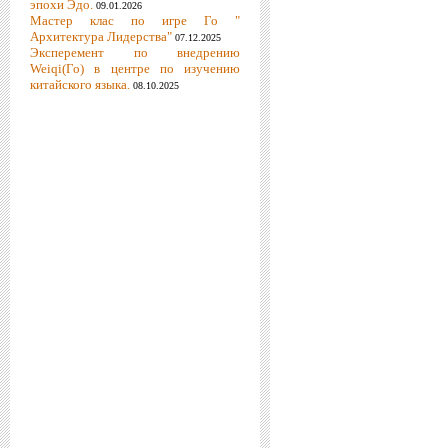
эпохи Эдо.
09.01.2026
Мастер клас по игре Го "
Архитектура Лидерства"
07.12.2025
Эксперемент по внедрению
Weiqi(Го) в центре по изучению
китайского языка.
08.10.2025