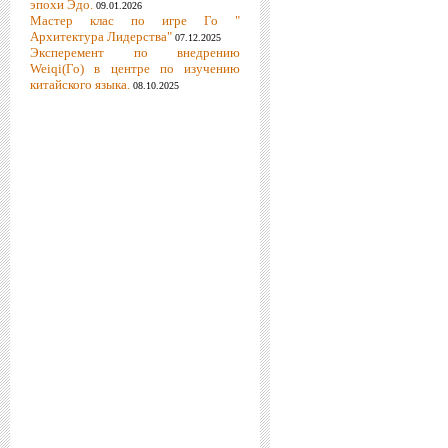
эпохи Эдо.
09.01.2026
Мастер клас по игре Го "
Архитектура Лидерства"
07.12.2025
Эксперемент по внедрению
Weiqi(Го) в центре по изучению
китайского языка.
08.10.2025