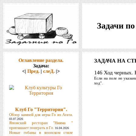
Задачи по
Оглавление раздела.
ЗАДАЧА НА СТ
Задача:
<|
Пред.
|
слеД.
|>
146 Ход черных. 
Если на поле не указан
ход".
Клуб Го "Территория".
Обзор камней для игры Го из Агата.
03.07.2026
Японский ресторан "Нияма "
приглашает поиграть в Го.
16.04.2026
Новые гобаны в японском стиле