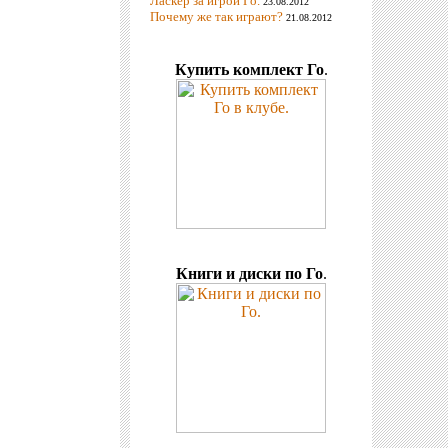
Ласкер за игрой Го.
23.08.2012
Почему же так играют?
21.08.2012
Купить комплект Го
.
Книги и диски по Го
.