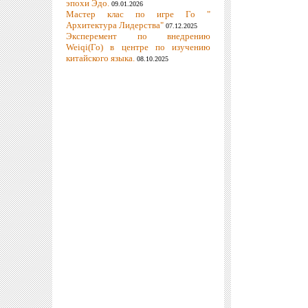
эпохи Эдо.
09.01.2026
Мастер клас по игре Го "
Архитектура Лидерства"
07.12.2025
Эксперемент по внедрению
Weiqi(Го) в центре по изучению
китайского языка.
08.10.2025