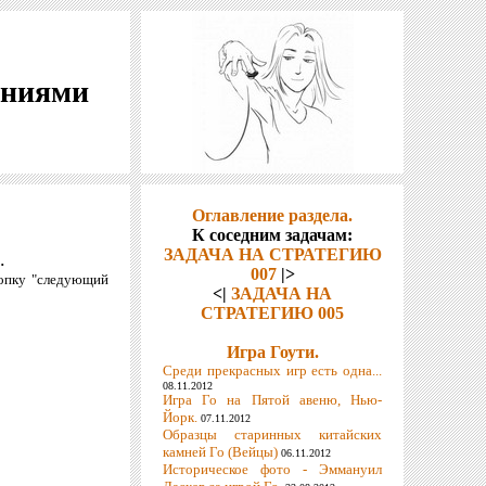
шениями
Оглавление раздела.
К соседним задачам:
ЗАДАЧА НА СТРАТЕГИЮ
.
007
|>
нопку "следующий
<|
ЗАДАЧА НА
СТРАТЕГИЮ 005
Игра Гоути.
Среди прекрасных игр есть одна...
08.11.2012
Игра Го на Пятой авеню, Нью-
Йорк.
07.11.2012
Образцы старинных китайских
камней Го (Вейцы)
06.11.2012
Историческое фото - Эммануил