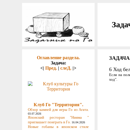
Зада
Оглавление раздела.
ЗАДАЧА
Задача:
<|
Пред.
|
слеД.
|>
6 Ход бе
Если на пол
ход".
Клуб Го "Территория".
Обзор камней для игры Го из Агата.
03.07.2026
Японский ресторан "Нияма "
приглашает поиграть в Го.
16.04.2026
Новые гобаны в японском стиле