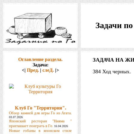
Задачи по
Оглавление раздела.
ЗАДАЧА НА ЖИ
Задача:
<|
Пред.
|
слеД.
|>
384 Ход черных.
Клуб Го "Территория".
Обзор камней для игры Го из Агата.
03.07.2026
Японский ресторан "Нияма "
приглашает поиграть в Го.
16.04.2026
Новые гобаны в японском стиле