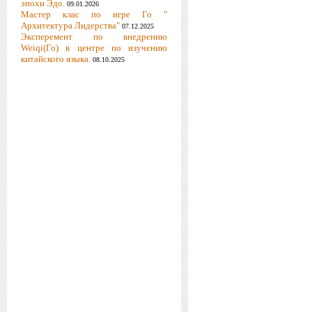
эпохи Эдо.
09.01.2026
Мастер клас по игре Го "
Архитектура Лидерства"
07.12.2025
Эксперемент по внедрению
Weiqi(Го) в центре по изучению
китайского языка.
08.10.2025