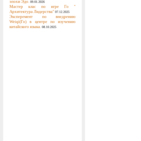
эпохи Эдо.
09.01.2026
Мастер клас по игре Го "
Архитектура Лидерства"
07.12.2025
Эксперемент по внедрению
Weiqi(Го) в центре по изучению
китайского языка.
08.10.2025