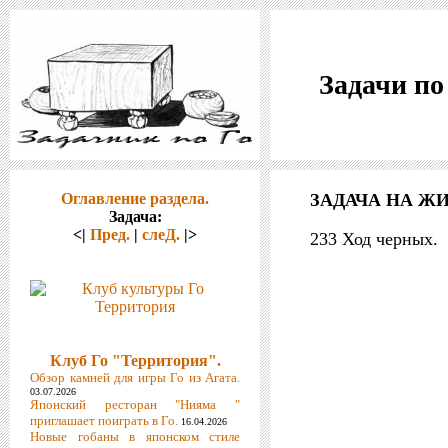
Задачи по
Оглавление раздела.
ЗАДАЧА НА ЖИ
Задача:
<|
Пред.
|
слеД.
|>
233 Ход черных.
Клуб Го "Территория".
Обзор камней для игры Го из Агата.
03.07.2026
Японский ресторан "Нияма "
приглашает поиграть в Го.
16.04.2026
Новые гобаны в японском стиле