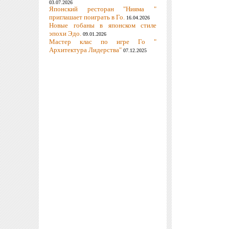
03.07.2026
Японский ресторан "Нияма "
приглашает поиграть в Го.
16.04.2026
Новые гобаны в японском стиле
эпохи Эдо.
09.01.2026
Мастер клас по игре Го "
Архитектура Лидерства"
07.12.2025