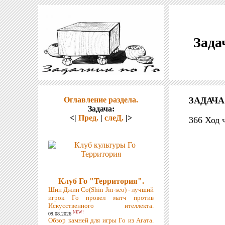
Зада
Оглавление раздела.
ЗАДАЧА
Задача:
<|
Пред.
|
слеД.
|>
366 Ход 
Клуб Го "Территория".
Шин Джин Со(Shin Jin-seo) - лучший
игрок Го провел матч против
Искусственного ителлекта.
NEW!
09.08.2026
Обзор камней для игры Го из Агата.