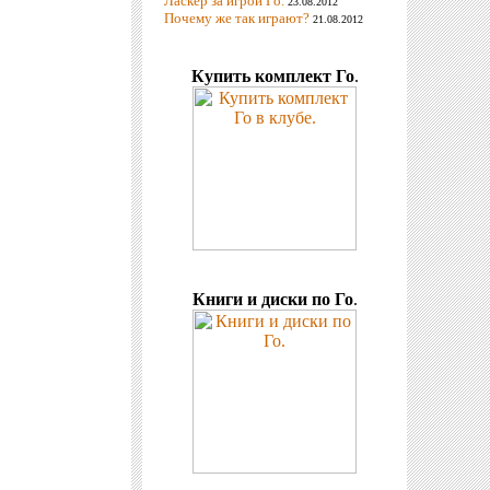
Ласкер за игрой Го.
23.08.2012
Почему же так играют?
21.08.2012
Купить комплект Го
.
Книги и диски по Го
.