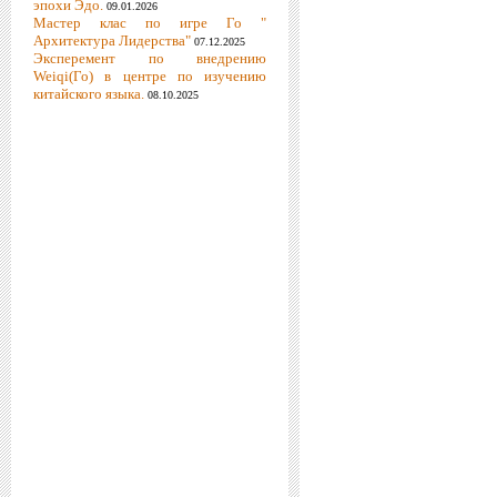
эпохи Эдо.
09.01.2026
Мастер клас по игре Го "
Архитектура Лидерства"
07.12.2025
Эксперемент по внедрению
Weiqi(Го) в центре по изучению
китайского языка.
08.10.2025