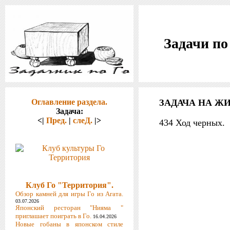
Задачи по
Оглавление раздела.
ЗАДАЧА НА ЖИ
Задача:
<|
Пред.
|
слеД.
|>
434 Ход черных.
Клуб Го "Территория".
Обзор камней для игры Го из Агата.
03.07.2026
Японский ресторан "Нияма "
приглашает поиграть в Го.
16.04.2026
Новые гобаны в японском стиле