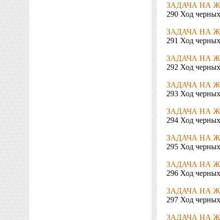
ЗАДАЧА НА Ж
290 Ход черны
ЗАДАЧА НА Ж
291 Ход черны
ЗАДАЧА НА Ж
292 Ход черны
ЗАДАЧА НА Ж
293 Ход черны
ЗАДАЧА НА Ж
294 Ход черны
ЗАДАЧА НА Ж
295 Ход черны
ЗАДАЧА НА Ж
296 Ход черны
ЗАДАЧА НА Ж
297 Ход черны
ЗАДАЧА НА Ж