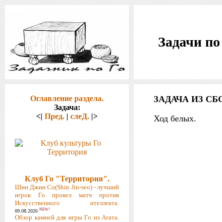
Задачи по
Оглавление раздела.
ЗАДАЧА ИЗ СБ
Задача:
<|
Пред.
|
слеД.
|>
Ход белых.
Клуб Го "Территория".
Шин Джин Со(Shin Jin-seo) - лучший
игрок Го провел матч против
Искусственного ителлекта.
NEW!
09.08.2026
Обзор камней для игры Го из Агата.