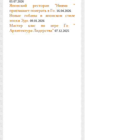
03.07.2026
Японский ресторан "Нияма "
приглашает поиграть в Го.
16.04.2026
Новые гобаны в японском стиле
эпохи Эдо.
09.01.2026
Мастер клас по игре Го "
Архитектура Лидерства"
07.12.2025