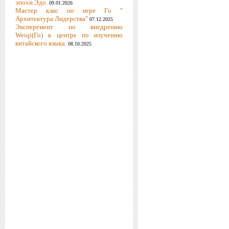
эпохи Эдо.
09.01.2026
Мастер клас по игре Го "
Архитектура Лидерства"
07.12.2025
Эксперемент по внедрению
Weiqi(Го) в центре по изучению
китайского языка.
08.10.2025