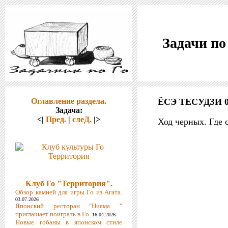
Задачи по
Оглавление раздела.
ЁСЭ ТЕСУДЗИ 0
Задача:
<|
Пред.
|
слеД.
|>
Ход черных. Где 
Клуб Го "Территория".
Обзор камней для игры Го из Агата.
03.07.2026
Японский ресторан "Нияма "
приглашает поиграть в Го.
16.04.2026
Новые гобаны в японском стиле