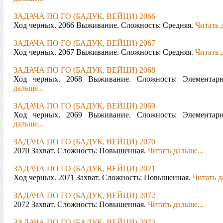
ЗАДАЧА ПО ГО (БАДУК, ВЕЙЦИ) 2066
Ход черных. 2066 Выживание. Сложность: Средняя.
Читать д
ЗАДАЧА ПО ГО (БАДУК, ВЕЙЦИ) 2067
Ход черных. 2067 Выживание. Сложность: Средняя.
Читать д
ЗАДАЧА ПО ГО (БАДУК, ВЕЙЦИ) 2068
Ход черных. 2068 Выживание. Сложность: Элементар
дальше...
ЗАДАЧА ПО ГО (БАДУК, ВЕЙЦИ) 2069
Ход черных. 2069 Выживание. Сложность: Элементар
дальше...
ЗАДАЧА ПО ГО (БАДУК, ВЕЙЦИ) 2070
2070 Захват. Сложность: Повышенная.
Читать дальше...
ЗАДАЧА ПО ГО (БАДУК, ВЕЙЦИ) 2071
Ход черных. 2071 Захват. Сложность: Повышенная.
Читать д
ЗАДАЧА ПО ГО (БАДУК, ВЕЙЦИ) 2072
2072 Захват. Сложность: Повышенная.
Читать дальше...
ЗАДАЧА ПО ГО (БАДУК, ВЕЙЦИ) 2073