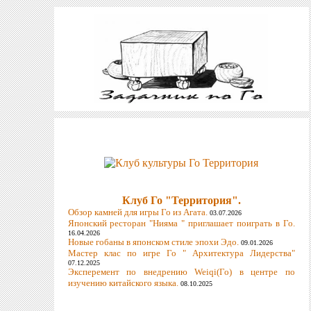
Клуб Го "Территория".
Обзор камней для игры Го из Агата.
03.07.2026
Японский ресторан "Нияма " приглашает поиграть в Го.
16.04.2026
Новые гобаны в японском стиле эпохи Эдо.
09.01.2026
Мастер клас по игре Го " Архитектура Лидерства"
07.12.2025
Эксперемент по внедрению Weiqi(Го) в центре по
изучению китайского языка.
08.10.2025