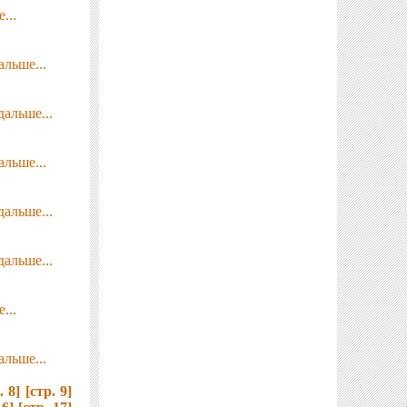
...
альше...
дальше...
альше...
дальше...
дальше...
...
альше...
. 8]
[стр. 9]