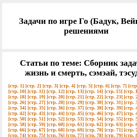
Задачи по игре Го (Бадук, Вей
решениями
Статьи по теме: Сборник зада
жизнь и смерть, сэмэай, тэсу
[стр. 1]
[стр. 2]
[стр. 3]
[стр. 4]
[стр. 5]
[стр. 6]
[стр. 7]
[стр
[стр. 10]
[стр. 11]
[стр. 12]
[стр. 13]
[стр. 14]
[стр. 15]
[стр. 
[стр. 18]
[стр. 19]
[стр. 20]
[стр. 21]
[стр. 22]
[стр. 23]
[стр. 
[стр. 26]
[стр. 27]
[стр. 28]
[стр. 29]
[стр. 30]
[стр. 31]
[стр. 
[стр. 34]
[стр. 35]
[стр. 36]
[стр. 37]
[стр. 38]
[стр. 39]
[стр. 
[стр. 42]
[стр. 43]
[стр. 44]
[стр. 45]
[стр. 46]
[стр. 47]
[стр. 
[стр. 50]
[стр. 51]
[стр. 52]
[стр. 53]
[стр. 54]
[стр. 55]
[стр. 
[стр. 58]
[стр. 59]
[стр. 60]
[стр. 61]
[стр. 62]
[стр. 63]
[стр. 
[стр. 66]
[стр. 67]
[стр. 68]
[стр. 69]
[стр. 70]
[стр. 71]
[стр. 
[стр. 74]
[стр. 75]
[стр. 76]
[стр. 77]
[стр. 78]
[стр. 79]
[стр. 