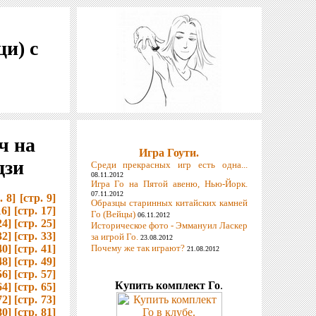
ци) с
ч на
Игра Гоути.
дзи
Среди прекрасных игр есть одна...
08.11.2012
Игра Го на Пятой авеню, Нью-Йорк.
07.11.2012
. 8]
[стр. 9]
Образцы старинных китайских камней
16]
[стр. 17]
Го (Вейцы)
06.11.2012
24]
[стр. 25]
Историческое фото - Эммануил Ласкер
32]
[стр. 33]
за игрой Го.
23.08.2012
40]
[стр. 41]
Почему же так играют?
21.08.2012
48]
[стр. 49]
56]
[стр. 57]
Купить комплект Го
.
64]
[стр. 65]
72]
[стр. 73]
80]
[стр. 81]