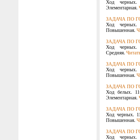
Ход черных. 
Элементарная.
ЗАДАЧА ПО ГО
Ход черных. 
Повышенная.
Ч
ЗАДАЧА ПО ГО
Ход черных. 
Средняя.
Читать
ЗАДАЧА ПО ГО
Ход черных. 
Повышенная.
Ч
ЗАДАЧА ПО ГО
Ход белых. 11
Элементарная.
ЗАДАЧА ПО ГО
Ход черных. 1
Повышенная.
Ч
ЗАДАЧА ПО ГО
Ход черных. 