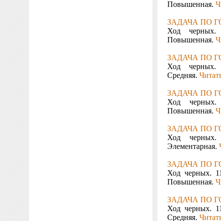
Повышенная.
Ч
ЗАДАЧА ПО ГО
Ход черных. 
Повышенная.
Ч
ЗАДАЧА ПО ГО
Ход черных. 
Средняя.
Читать
ЗАДАЧА ПО ГО
Ход черных. 
Повышенная.
Ч
ЗАДАЧА ПО ГО
Ход черных. 
Элементарная.
ЗАДАЧА ПО ГО
Ход черных. 1
Повышенная.
Ч
ЗАДАЧА ПО ГО
Ход черных. 1
Средняя.
Читать