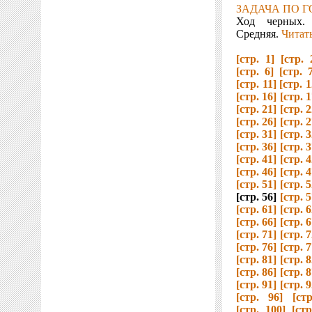
ЗАДАЧА ПО ГО
Ход черных. 
Средняя.
Читать
[стр. 1]
[стр. 
[стр. 6]
[стр. 
[стр. 11]
[стр. 1
[стр. 16]
[стр. 1
[стр. 21]
[стр. 2
[стр. 26]
[стр. 2
[стр. 31]
[стр. 3
[стр. 36]
[стр. 3
[стр. 41]
[стр. 4
[стр. 46]
[стр. 4
[стр. 51]
[стр. 5
[стр. 56]
[стр. 5
[стр. 61]
[стр. 6
[стр. 66]
[стр. 6
[стр. 71]
[стр. 7
[стр. 76]
[стр. 7
[стр. 81]
[стр. 8
[стр. 86]
[стр. 8
[стр. 91]
[стр. 9
[стр. 96]
[ст
[стр. 100]
[стр