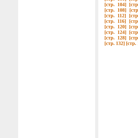
[стр. 104]
[стр
[стр. 108]
[ст
[стр. 112]
[стр
[стр. 116]
[стр
[стр. 120]
[стр
[стр. 124]
[стр
[стр. 128]
[стр
[стр. 132]
[стр.