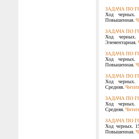
ЗАДАЧА ПО ГО
Ход черных. 
Повышенная.
Ч
ЗАДАЧА ПО ГО
Ход черных. 
Элементарная.
ЗАДАЧА ПО ГО
Ход черных. 
Повышенная.
Ч
ЗАДАЧА ПО ГО
Ход черных. 
Средняя.
Читать
ЗАДАЧА ПО ГО
Ход черных. 
Средняя.
Читать
ЗАДАЧА ПО ГО
Ход черных. 1
Повышенная.
Ч