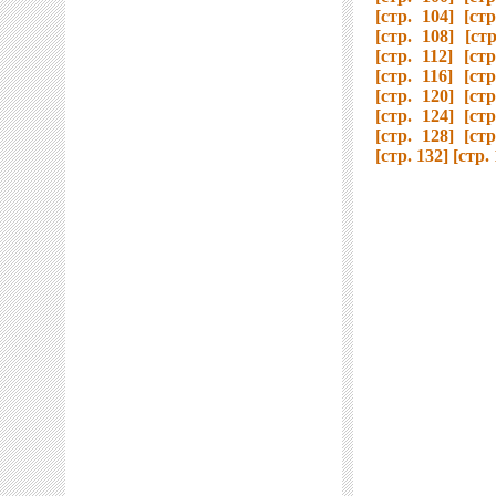
[стр. 104]
[стр
[стр. 108]
[ст
[стр. 112]
[стр
[стр. 116]
[стр
[стр. 120]
[стр
[стр. 124]
[стр
[стр. 128]
[стр
[стр. 132]
[стр.